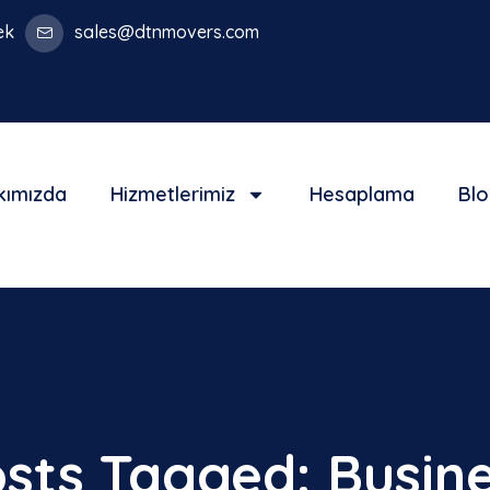
ek
sales@dtnmovers.com
kımızda
Hizmetlerimiz
Hesaplama
Bl
sts Tagged: Busin